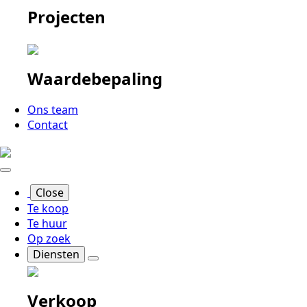
Projecten
Waardebepaling
Ons team
Contact
Close
Te koop
Te huur
Op zoek
Diensten
Verkoop