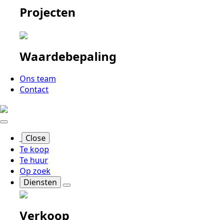
Projecten
Waardebepaling
Ons team
Contact
Close
Te koop
Te huur
Op zoek
Diensten
Verkoop